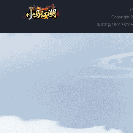
（
Copyright 
闽ICP备19017670