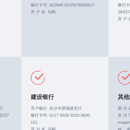
银行卡号: 622848 0220678000617
银行卡号:
开 户 名: 马刚
38437
开 户 
建设银行
其他
行
开户银行: 长沙市望城坡支行
财 付 通
5237
银行卡号: 6217 0029 2010 0640
支 付 
151
magan
开 户 名: 马刚
姓 名: