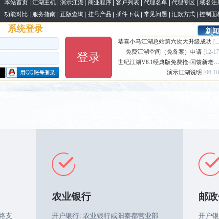
本站首页
|
江湖主机
|
演示江湖
|
商业程序
|
客户列表
|
代理名单
|
代理专区
|
域名注
功能对比
|
服务指南
|
正版查询
|
挂号产品
|
插件下载
|
常见问题
|
汇款方式
|
控制面
系统登录
新闻
恭喜小马江湖总站第六次大升级成功
[03-10]
免费江湖空间（免备案）申请
[12-17
登录
世纪江湖V8.1经典版免费抢-回馈新老客户
演示江湖说明
[06-10
农业银行
邮政
路支
开户银行: 农业银行咸阳秦都营业部
开户银