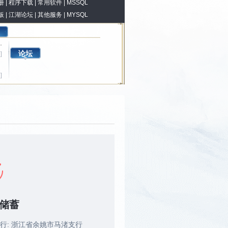
册
|
程序下载
|
常用软件
|
MSSQL
板
|
江湖论坛
|
其他服务
|
MYSQL
论坛
]
[10-27]
]
储蓄
行: 浙江省余姚市马渚支行